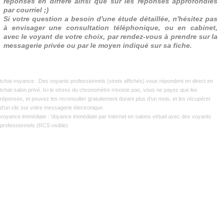
réponses en différé ainsi que sur les réponses approfondies
par courriel ;)
Si votre question a besoin d'une étude détaillée, n'hésitez pas
à envisager une consultation téléphonique, ou en cabinet,
avec le voyant de votre choix, par rendez-vous à prendre sur la
messagerie privée ou par le moyen indiqué sur sa fiche.
tchat voyance
:
Des voyants professionnels (sirets affichés) vous répondent en direct en
tchat-salon privé. Ici le stress du chronomètre n'existe pas, vous ne payez que les
réponses, et pouvez les reconsulter gratuitement durant plus d'un mois, et les récupérer
d'un clic sur votre messagerie électronique.
voyance immédiate
:
Voyance immédiate par Internet en salons virtuel avec des voyants
professionnels (RCS visible)