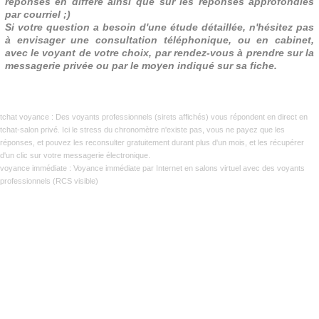
réponses en différé ainsi que sur les réponses approfondies
par courriel ;)
Si votre question a besoin d'une étude détaillée, n'hésitez pas
à envisager une consultation téléphonique, ou en cabinet,
avec le voyant de votre choix, par rendez-vous à prendre sur la
messagerie privée ou par le moyen indiqué sur sa fiche.
tchat voyance
:
Des voyants professionnels (sirets affichés) vous répondent en direct en
tchat-salon privé. Ici le stress du chronomètre n'existe pas, vous ne payez que les
réponses, et pouvez les reconsulter gratuitement durant plus d'un mois, et les récupérer
d'un clic sur votre messagerie électronique.
voyance immédiate
:
Voyance immédiate par Internet en salons virtuel avec des voyants
professionnels (RCS visible)