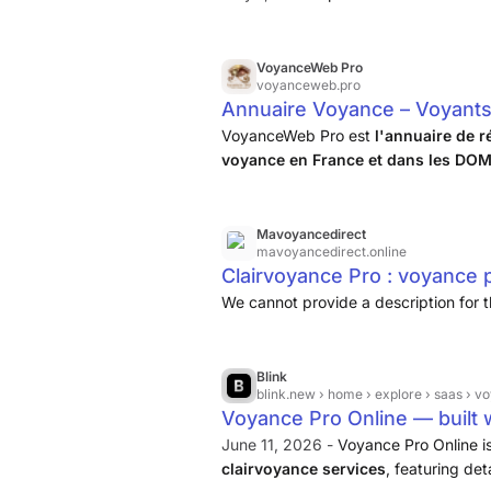
VoyanceWeb Pro
voyanceweb.pro
Annuaire Voyance – Voyants
VoyanceWeb Pro est
l'annuaire de r
voyance en France et dans les D
leurs fiches détaillées, laissez des avi
Mavoyancedirect
mavoyancedirect.online
Clairvoyance Pro : voyance 
We cannot provide a description for t
Blink
blink.new
› home › explore › saas › v
Voyance Pro Online — built w
June 11, 2026 -
Voyance Pro Online i
clairvoyance services
, featuring det