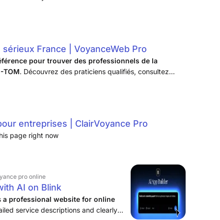
 sérieux France | VoyanceWeb Pro
éférence pour trouver des professionnels de la
OM-TOM
. Découvrez des praticiens qualifiés, consultez
s clients et trouvez des petites ...
pour entreprises | ClairVoyance Pro
his page right now
oyance pro online
ith AI on Blink
s
a professional website for online
ailed service descriptions and clearly