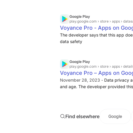
displayed pricing for various consulta
and easy booking.
Google Play
play.google.com
› store › apps › datas
Voyance Pro - Apps on Goog
The developer says that this app does
data safety
Google Play
play.google.com
› store › apps › detail
Voyance Pro – Apps on Goog
November 28, 2023 -
Data privacy a
and age. The developer provided this 
maintenant pour explorer ton destin
Find elsewhere
Google