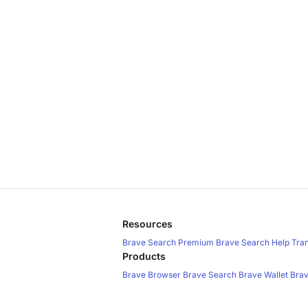
Resources
Brave Search Premium
Brave Search Help
Tra
Products
Brave Browser
Brave Search
Brave Wallet
Brav
Brave Search API
Brave Ads
Policies