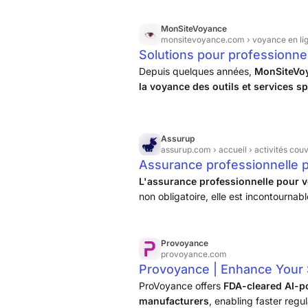
MonSiteVoyance
monsitevoyance.com
› voyance en li
Solutions pour professionne
Depuis quelques années,
MonSiteVoy
la voyance des outils et services sp
développe également des applicati
Assurup
assurup.com
› accueil › activités cou
Assurance professionnelle p
L'assurance professionnelle pour vo
non obligatoire, elle est incontournab
charge, par exemple, les frais de déf
Provoyance
provoyance.com
Provoyance | Enhance Your 
planning tools
ProVoyance offers
FDA-cleared AI-p
manufacturers
, enabling faster regu