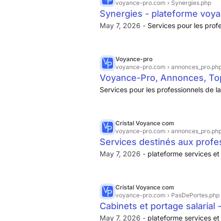
voyance-pro.com
› Synergies.php
Synergies - plateforme voy
May 7, 2026 -
Services pour les prof
Voyance-pro
voyance-pro.com
› annonces_pro.ph
Voyance-Pro, Annonces, Top-
de la voyance
Services pour les professionnels de l
Cristal Voyance com
voyance-pro.com
› annonces_pro.ph
Services destinés aux prof
May 7, 2026 -
plateforme services e
Cristal Voyance com
voyance-pro.com
› PasDePortes.php
Cabinets et portage salaria
May 7, 2026 -
plateforme services e