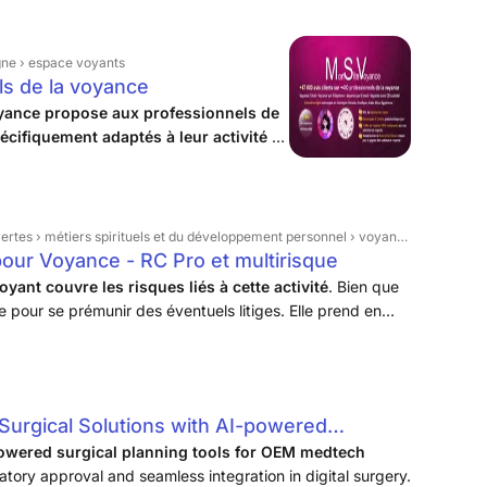
gne › espace voyants
ls de la voyance
ance propose aux professionnels de
écifiquement adaptés à leur activité et
ons dédiées à la demande
.
vertes › métiers spirituels et du développement personnel › voyance
our Voyance - RC Pro et multirisque
yant couvre les risques liés à cette activité
. Bien que
le pour se prémunir des éventuels litiges. Elle prend en
ense.
Surgical Solutions with AI-powered
owered surgical planning tools for OEM medtech
latory approval and seamless integration in digital surgery.