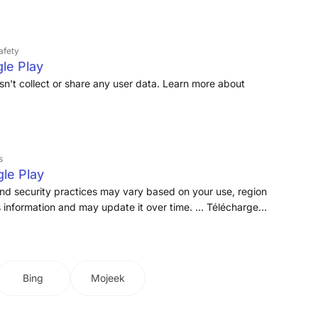
tion types—perfect for building trust
afety
le Play
n't collect or share any user data. Learn more about
s
le Play
nd security practices may vary based on your use, region
information and may update it over time. ... Télécharge
 avec
Voyance Pro
...
Bing
Mojeek