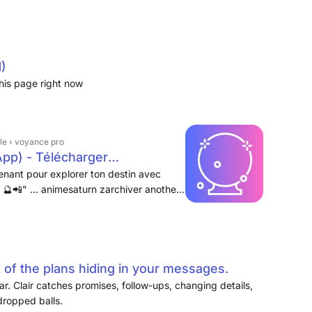
)
his page right now
yle › voyance pro
pp) - Télécharger
nant pour explorer ton destin avec
 🔮📲" ... animesaturn zarchiver another
ici g camera luma ai line cloaked
li 2nr molo weplay chat gpt ... Download
 Tuya Smart Inc. · Lifestyle ... land area
 www youtube com tr twitter login スケジ
para infantil figuras engraçadas que
 of the plans hiding in your messages.
s
. Clair catches promises, follow-ups, changing details,
dropped balls.