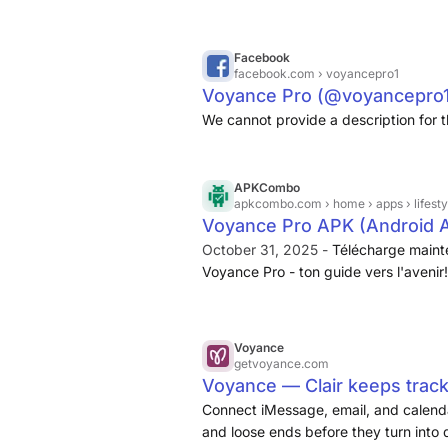
Facebook
facebook.com
› voyancepro1
Voyance Pro (@voyancepro1
We cannot provide a description for t
APKCombo
apkcombo.com
› home › apps › lifest
Voyance Pro APK (Android A
Gratuitement
October 31, 2025 -
Télécharge mainte
Voyance Pro - ton guide vers l'avenir!
chance 카카오 톡 google voice termux c
netmod starlink photoleap waze bilibi
Now! ... Tuya- Smart Life, Smart Living
Voyance
calculator sm matka only instagram
getvoyance.com
ュール カレンダー diario digital am jogos 
Voyance — Clair keeps track
se mexem translate bahasa jawa halu
Connect iMessage, email, and calendar
and loose ends before they turn into 