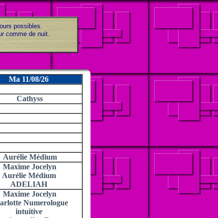
jours possibles.
our comme de nuit.
Ma 11/08/26
Cathyss
Aurélie Médium
Maxime Jocelyn
Aurélie Médium
ADELIAH
Maxime Jocelyn
arlotte Numerologue
intuitive