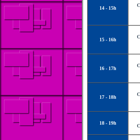
C
14 - 15h
C
15 - 16h
C
16 - 17h
C
17 - 18h
18 - 19h
C