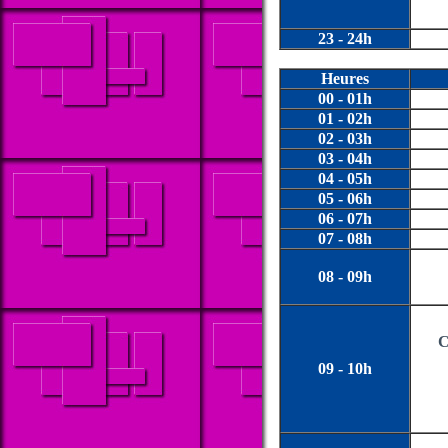
23 - 24h
Heures
00 - 01h
01 - 02h
02 - 03h
03 - 04h
04 - 05h
05 - 06h
06 - 07h
07 - 08h
08 - 09h
C
09 - 10h