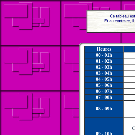
Ce tableau est
Et au contraire, 
Heures
00 - 01h
01 - 02h
02 - 03h
03 - 04h
04 - 05h
05 - 06h
06 - 07h
07 - 08h
08 - 09h
C
09 - 10h