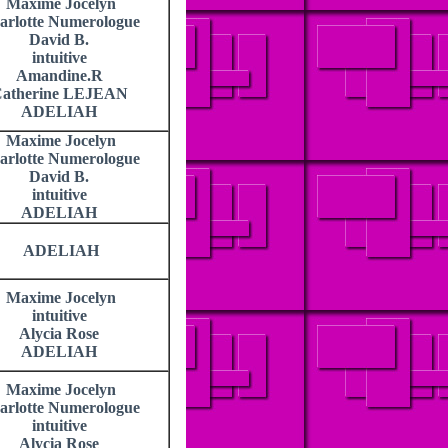
Maxime Jocelyn
arlotte Numerologue
David B.
intuitive
Amandine.R
atherine LEJEAN
ADELIAH
Maxime Jocelyn
arlotte Numerologue
David B.
intuitive
ADELIAH
ADELIAH
Maxime Jocelyn
intuitive
Alycia Rose
ADELIAH
Maxime Jocelyn
arlotte Numerologue
intuitive
Alycia Rose