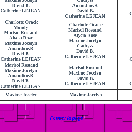
Maxime Jocelyn
Cathyss
David B.
Amandine.R
Catherine LEJEAN
David B.
C
Catherine LEJEAN
Charlotte Oracle
Charlotte Oracle
Mondy
Marisol Rostand
Marisol Rostand
Alycia Rose
Alycia Rose
Maxime Jocelyn
Maxime Jocelyn
Cathyss
Amandine.R
David B.
David B.
Catherine LEJEAN
Catherine LEJEAN
C
Marisol Rostand
Marisol Rostand
Maxime Jocelyn
Maxime Jocelyn
Amandine.R
David B.
David B.
Catherine LEJEAN
C
Catherine LEJEAN
Maxime Jocelyn
Maxime Jocelyn
Fermer la page