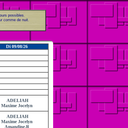
jours possibles.
our comme de nuit.
Di 09/08/26
ADELIAH
Maxime Jocelyn
ADELIAH
Maxime Jocelyn
Amandine.R