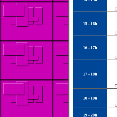
C
15 - 16h
C
16 - 17h
C
17 - 18h
C
18 - 19h
C
19 - 20h