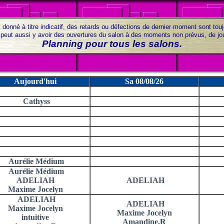
 donné à titre indicatif, des retards ou défections de dernier moment sont tou
il peut aussi y avoir des ouvertures du salon à des moments non prévus, de j
Planning pour tous les salons.
Aujourd'hui
Sa 08/08/26
Cathyss
Aurélie Médium
Aurélie Médium
ADELIAH
ADELIAH
Maxime Jocelyn
ADELIAH
ADELIAH
Maxime Jocelyn
Maxime Jocelyn
intuitive
Amandine.R