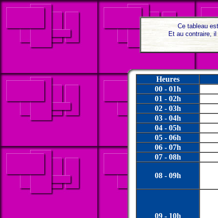
Ce tableau est
Et au contraire, 
Heures
00 - 01h
01 - 02h
02 - 03h
03 - 04h
04 - 05h
05 - 06h
06 - 07h
07 - 08h
08 - 09h
09 - 10h