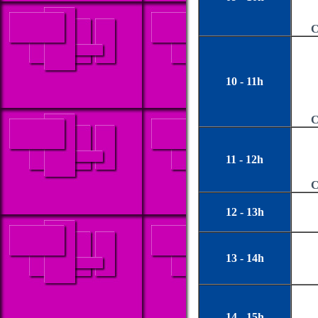
C
10 - 11h
C
11 - 12h
C
12 - 13h
13 - 14h
14 - 15h