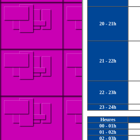
20 - 21h
21 - 22h
22 - 23h
23 - 24h
Heures
00 - 01h
01 - 02h
02 - 03h